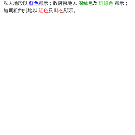
私人地段以
藍色
顯示；政府撥地以
深綠色
及
鮮綠色
顯示；
短期租約批地以
紅色
及
啡色
顯示。