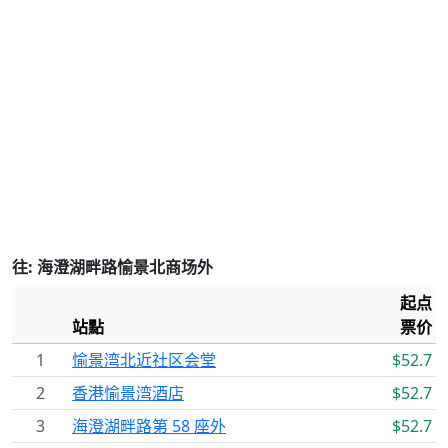
往: 海澄湖畔路愉景北商场外
起点
站點
票价
1
愉景湾北近社区会堂
$52.7
2
香港愉景湾酒店
$52.7
3
海澄湖畔路第 58 座外
$52.7