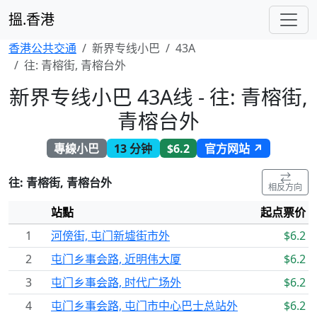
搵.香港
香港公共交通
新界专线小巴
43A
往: 青榕街, 青榕台外
新界专线小巴 43A线 - 往: 青榕街,
青榕台外
專線小巴
13 分钟
$6.2
官方网站 ↗
⇄
往: 青榕街, 青榕台外
相反方向
站點
起点票价
1
河傍街, 屯门新墟街市外
$6.2
2
屯门乡事会路, 近明伟大厦
$6.2
3
屯门乡事会路, 时代广场外
$6.2
4
屯门乡事会路, 屯门市中心巴士总站外
$6.2